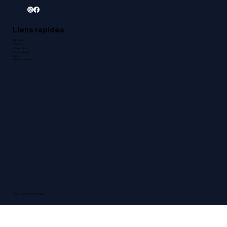
Liens rapides
A propos
Contact
Nos produits
Nos analyses
CGV
Mentions légales
Copyright © 2025 | FilaO