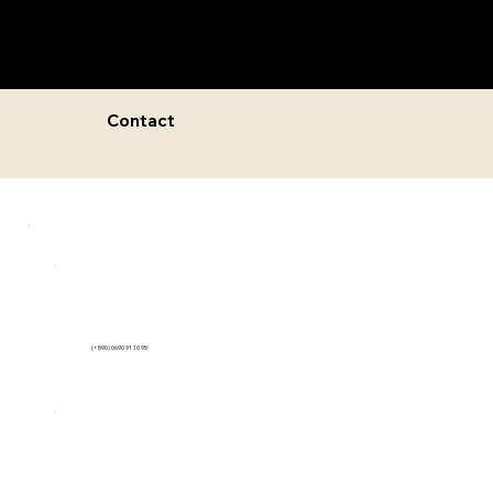
Menu
Contact
(+590) 0690 91 10 95