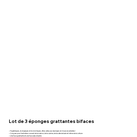
Lot de 3 éponges grattantes bifaces
– Hygiéniques, écologiques et économiques, dites adieu aux éponges en mousses jetables !
– Conçues pour l'entretien courant de la maison, de la cuisine, de la salle de bain et même de la voiture
– Une face grattante et une face absorbante