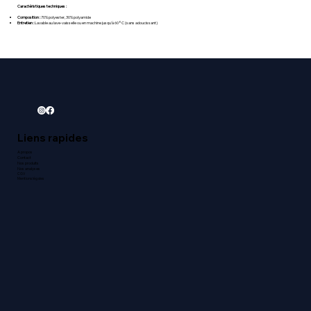
Caractéristiques techniques :
Composition :
70% polyester, 30% polyamide
Entretien :
Lavable au lave-vaisselle ou en machine jusqu'à 60°C (sans adoucissant)
Liens rapides
A propos
Contact
Nos produits
Nos analyses
CGV
Mentions légales