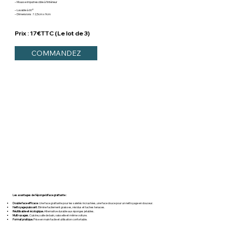
– Mousse imputrescible à l'intérieur
– Lavable à 60°
– Dimensions : 12,5cm x 9cm
Prix : 17€TTC (Le lot de 3)
COMMANDEZ
Les avantages de l'éponge biface grattante :
Double face efficace
. Une face grattante pour les saletés incrustées, une face douce pour un nettoyage en douceur.
Nettoyage puissant
. Elimine facilement graisses, résidus et taches tenaces.
Réutilisable et écologique.
Alternative durable aux éponges jetables.
Multi-usages.
Cuisine, salle de bain, vaisselle et même voiture.
Format pratique.
Prise en main facile et utilisation confortable.